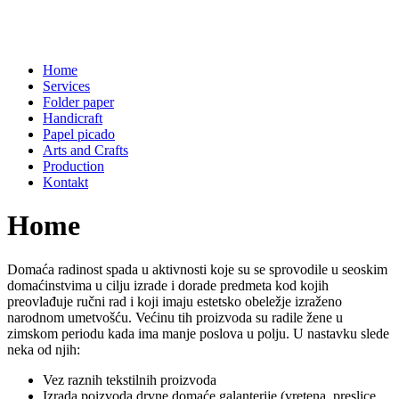
Home
Services
Folder paper
Handicraft
Papel picado
Arts and Crafts
Production
Kontakt
Home
Domaća radinost spada u aktivnosti koje su se sprovodile u seoskim
domaćinstvima u cilju izrade i dorade predmeta kod kojih
preovlađuje ručni rad i koji imaju estetsko obeležje izraženo
narodnom umetvošću. Većinu tih proizvoda su radile žene u
zimskom periodu kada ima manje poslova u polju. U nastavku slede
neka od njih:
Vez raznih tekstilnih proizvoda
Izrada poizvoda drvne domaće galanterije (vretena, preslice,